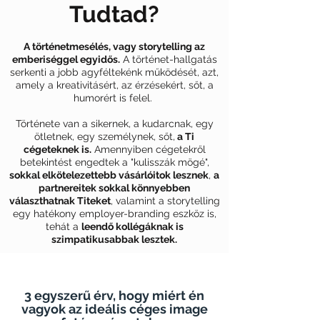
Tudtad?
A történetmesélés, vagy storytelling az
emberiséggel egyidős.
A történet-hallgatás
serkenti a jobb agyféltekénk működését, azt,
amely a kreativitásért, az érzésekért, sőt, a
humorért is felel.
Története van a sikernek, a kudarcnak, egy
ötletnek, egy személynek, sőt,
a Ti
cégeteknek is.
Amennyiben cégetekről
betekintést engedtek a "kulisszák mögé",
sokkal elkötelezettebb vásárlóitok lesznek
,
a
partnereitek sokkal könnyebben
választhatnak Titeket
, valamint a storytelling
egy hatékony employer-branding eszköz is,
tehát a
leendő kollégáknak is
szimpatikusabbak lesztek.
3 egyszerű érv, hogy miért én
vagyok az ideális céges image