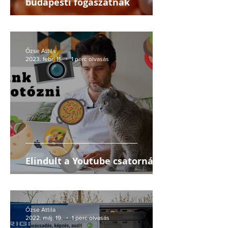
budapesti fogászatnak
Őzse Attila
2023. febr. 11.
1 perc olvasás
Elindult a Youtube csatornám
Őzse Attila
2022. máj. 19.
1 perc olvasás