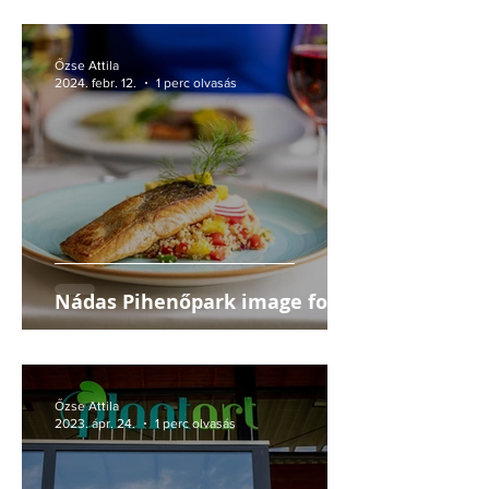
Őzse Attila
2024. febr. 12.
1 perc olvasás
Nádas Pihenőpark image fotók
Őzse Attila
2023. ápr. 24.
1 perc olvasás