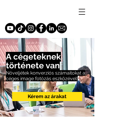
A cégeteknek
története van
Növeljétek konverziós számaitokat a
céges image fotózás eszközével!
Kérem az árakat