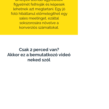
figyelmét felhívják és képesek
lehetnek azt megtartani. Egy jó
fotó hibátlanul előmelegíthet egy
sales meetinget, ezáltal
sokszorosára növelve a
konverziós számaitokat.
Csak 2 perced van?
Akkor ez a bemutatkozó videó
neked szól