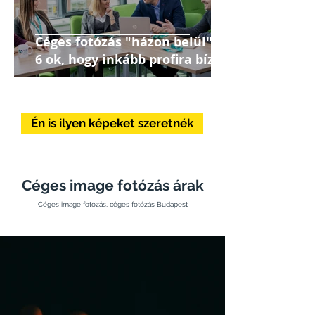
Céges fotózás "házon belül"? –
6 ok, hogy inkább profira bízd!
Én is ilyen képeket szeretnék
Céges image fotózás árak
Céges image fotózás, céges fotózás Budapest