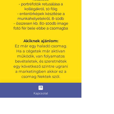
- portréfotók
retusálása a
kollégákról, 10 főig
- enteriőrképek készítése a
munkahelyetekről, 8-10db
- összesen kb. 80-100db image
fotó fér bele ebbe a csomagba
Akiknek ajánlom:
Ez már egy haladó csomag.
Ha a cégetek már aktívan
működik, van folyamatos
bevételetek, és szeretnétek
egy következő szintre ugrani
a marketingben akkor ez a
csomag Nektek szól.
Ár:
Kapcsolat
430.000 Ft-tól