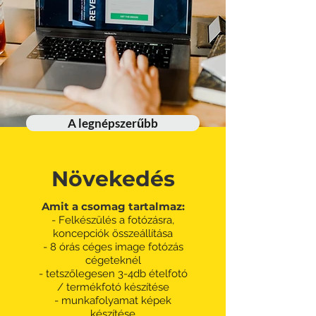
A legnépszerűbb
Növekedés
Amit a csomag tartalmaz:
- Felkészülé
s a fotózásra,
koncepciók összeállítása
- 8 órás céges image fotózás
cégeteknél
- tetszőlegesen 3-4db ételfotó
/ termékfotó készítése
- munkafolyamat képek
készítése