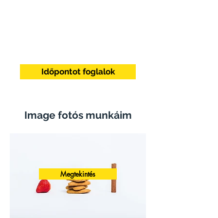
Időpontot foglalok
Image fotós munkáim
Megtekintés