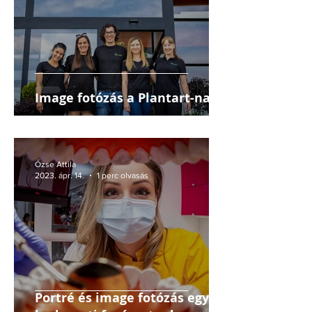
Image fotózás a Plantart-nak
Őzse Attila
2023. ápr. 14.
1 perc olvasás
Portré és image fotózás egy