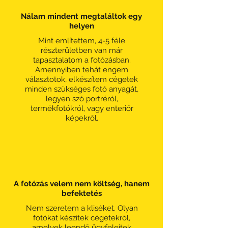
Nálam mindent megtaláltok egy
helyen
Mint említettem, 4-5 féle
részterületben van már
tapasztalatom a fotózásban.
Amennyiben tehát engem
választotok, elkészítem cégetek
minden szükséges fotó anyagát,
legyen szó portréról,
termékfotókról, vagy enteriőr
képekről.
A fotózás velem nem költség, hanem
befektetés
Nem szeretem a kliséket. Olyan
fotókat készítek cégetekről,
amelyek leendő ügyfeleitek