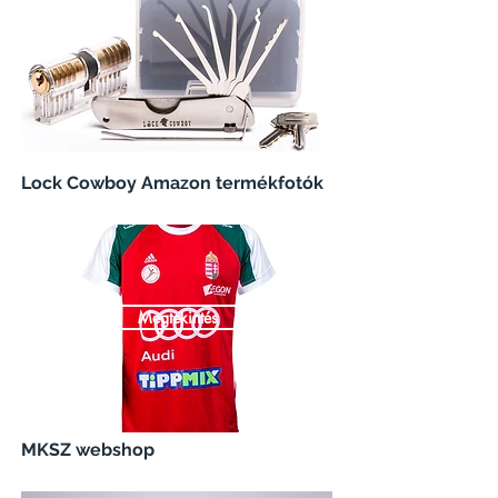
Megtekintés
Lock Cowboy Amazon termékfotók
Megtekintés
MKSZ webshop