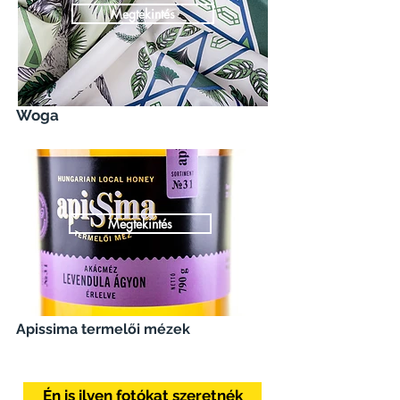
Megtekintés
Woga
Megtekintés
Apissima termelői mézek
Én is ilyen fotókat szeretnék