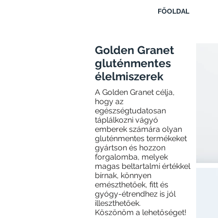
FŐOLDAL
Golden Granet
gluténmentes
élelmiszerek
A Golden Granet célja,
hogy az
egészségtudatosan
táplálkozni vágyó
emberek számára olyan
gluténmentes termékeket
gyártson és hozzon
forgalomba, melyek
magas beltartalmi értékkel
bírnak, könnyen
emészthetőek, fitt és
gyógy-étrendhez is jól
illeszthetőek.
Köszönöm a lehetőséget!