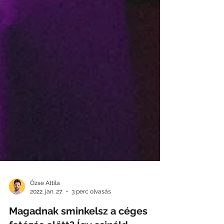
Őzse Attila
2022. jan. 27.
3 perc olvasás