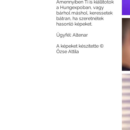
Amennyiben Ti is kiállítotok
a Hungexpoban, vagy
bárhol máshol, keressetek
bátran, ha szeretnétek
hasonló képeket.
Ügyfél: Altenar
A képeket készítette ©
Őzse Attila