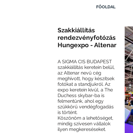
FŐOLDAL
Szakkiállítás
rendezvényfotózás
Hungexpo - Altenar
A
SIGMA CIS BUDAPEST
szakkiállítás keretein belül,
az Altenar nevű cég
meghívott, hogy készítsek
fotókat a standjukról. Az
expo keretein kívül, a The
Duchess skybar-ba is
felmentünk, ahol egy
szűkkörű vendégfogadás
is történt.
Köszönöm a lehetőséget,
mindig szívesen vállalok
ilyen megkereséseket.